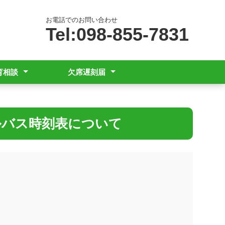
お電話でのお問い合わせ
Tel:098-855-7831
育相談
欠席遅刻届
談はこちら
域と障害の種類及び程度
当日の欠席遅刻連絡はこちら
て
ルバス時刻表について
。