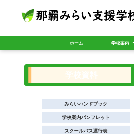
ホーム
学校案内
学校概要
校歌
アクセス
開校準備室
学校資料
みらいハンドブック
学校案内パンフレット
スクールバス運行表