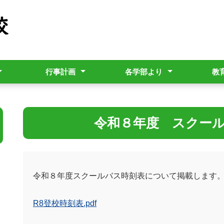
行事計画
各学部より
教
年間行事計画
小学部
中学部
高等部
教育相
通学区
につい
令和８年度 スクー
令和８年度スクールバス時刻表について掲載します
R8登校時刻表.pdf