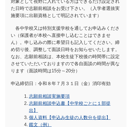
対象として視野に入れている方はできるだけ設定され
た日時で志願前相談をお受け下さい。（入学者選抜実
施要項に出願資格として明記されています）
各中学校又は特別支援学校を通してお申込みくださ
い（保護者が本校へ直接申し込むことはできませ
ん）。申し込みの際に希望日も記入してください。締
め切り後、調整して面談日時をお知らせいたします。
なお、志願前相談は、本校生徒下校後の時間帯に設定
させていただいておりますので各自面談の時間が異な
ります（面談時間は
15
分～
20
分）
申込締切日：令和８年７月３１日（金）消印有効
志願前相談実施要項
志願前相談申込書【中学校ごとに１部提
出】
個人資料【申込み生徒の人数分を提出】
鑑文（例）