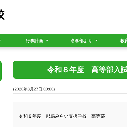
行事計画
各学部より
教
年間行事計画
小学部
中学部
高等部
教育相
通学区
につい
令和８年度 高等部入
(
2026年3月27日 09:00
)
令和８年度 那覇みらい支援学校 高等部