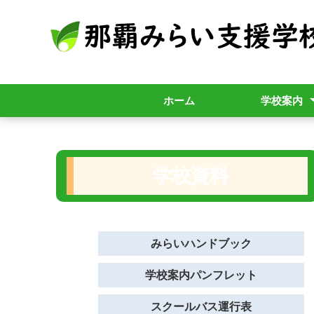
ホーム
学校案内
学校概要
校歌
アクセス
開校準備室
学校資料
みらいハンドブック
学校案内パンフレット
スクールバス運行表