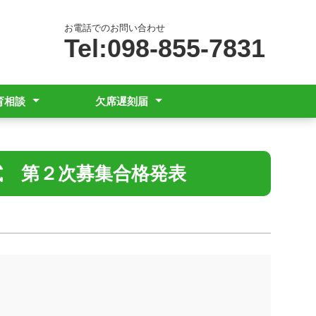
お電話でのお問い合わせ
Tel:098-855-7831
育相談
欠席遅刻届
談はこちら
域と障害の種類及び程度
当日の欠席遅刻連絡はこちら
て
試 第２次募集合格発表